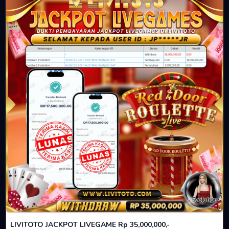
LIVITOTO JACKPOT LIVEGAME Rp 35,000,000,-