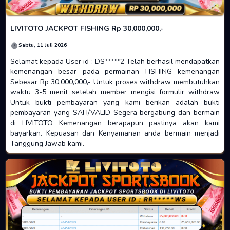
LIVITOTO JACKPOT FISHING Rp 30,000,000,-
Sabtu, 11 Juli 2026
Selamat kepada User id : DS*****2 Telah berhasil mendapatkan
kemenangan besar pada permainan FISHING kemenangan
Sebesar Rp 30,000,000,- Untuk proses withdraw membutuhkan
waktu 3-5 menit setelah member mengisi formulir withdraw
Untuk bukti pembayaran yang kami berikan adalah bukti
pembayaran yang SAH/VALID Segera bergabung dan bermain
di LIVITOTO Kemenangan berapapun pastinya akan kami
bayarkan. Kepuasan dan Kenyamanan anda bermain menjadi
Tanggung Jawab kami.