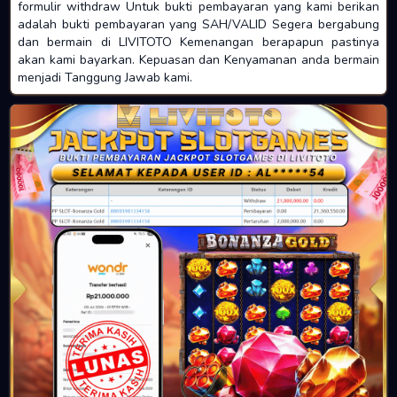
formulir withdraw Untuk bukti pembayaran yang kami berikan
adalah bukti pembayaran yang SAH/VALID Segera bergabung
dan bermain di LIVITOTO Kemenangan berapapun pastinya
akan kami bayarkan. Kepuasan dan Kenyamanan anda bermain
menjadi Tanggung Jawab kami.