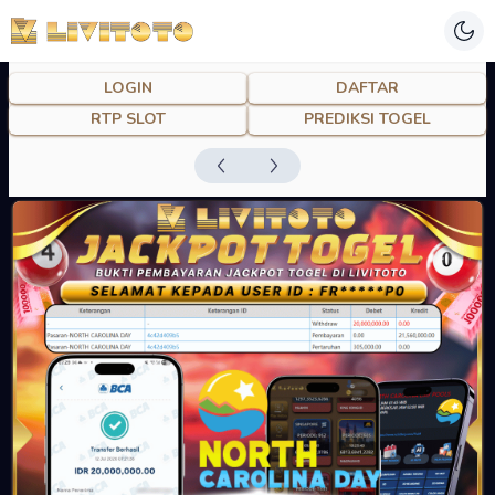
LOGIN
DAFTAR
RTP SLOT
PREDIKSI TOGEL