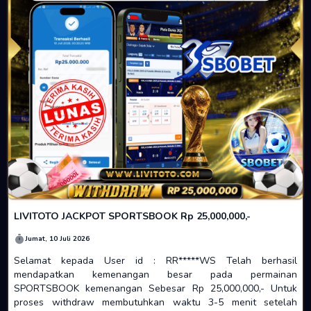
LIVITOTO JACKPOT SPORTSBOOK Rp 25,000,000,-
Jumat, 10 Juli 2026
Selamat kepada User id : RR*****WS Telah berhasil
mendapatkan kemenangan besar pada permainan
SPORTSBOOK kemenangan Sebesar Rp 25,000,000,- Untuk
proses withdraw membutuhkan waktu 3-5 menit setelah