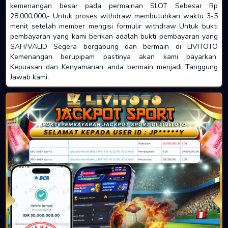
kemenangan besar pada permainan SLOT Sebesar Rp
28,000,000,- Untuk proses withdraw membutuhkan waktu 3-5
menit setelah member mengisi formulir withdraw Untuk bukti
pembayaran yang kami berikan adalah bukti pembayaran yang
SAH/VALID Segera bergabung dan bermain di LIVITOTO
Kemenangan berupipam pastinya akan kami bayarkan.
Kepuasan dan Kenyamanan anda bermain menjadi Tanggung
Jawab kami.