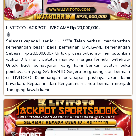
LIVITOTO JACKPOT LIVEGAME Rp 20,000,000,-
Selamat kepada User id : UL****A Telah berhasil mendapatkan
kemenangan besar pada permainan LIVEGAME kemenangan
Sebesar Rp 20,000,000,- Untuk proses withdraw membutuhkan
waktu 3-5 menit setelah member mengisi formulir withdraw
Untuk bukti pembayaran yang kami berikan adalah bukti
pembayaran yang SAH/VALID Segera bergabung dan bermain
di LIVITOTO Kemenangan berapapun pastinya akan kami
bayarkan. Kepuasan dan Kenyamanan anda bermain menjadi
Tanggung Jawab kami