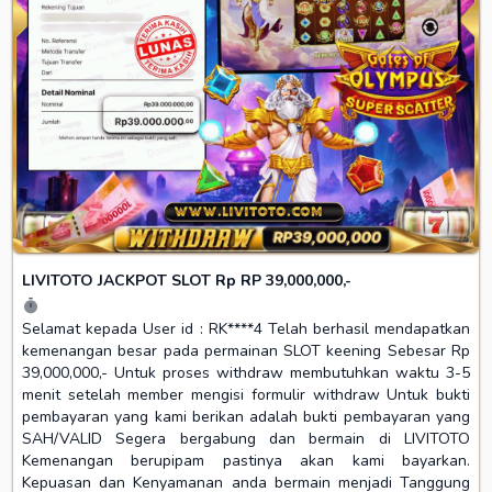
LIVITOTO JACKPOT SLOT Rp RP 39,000,000,-
Selamat kepada User id : RK****4 Telah berhasil mendapatkan
kemenangan besar pada permainan SLOT keening Sebesar Rp
39,000,000,- Untuk proses withdraw membutuhkan waktu 3-5
menit setelah member mengisi formulir withdraw Untuk bukti
pembayaran yang kami berikan adalah bukti pembayaran yang
SAH/VALID Segera bergabung dan bermain di LIVITOTO
Kemenangan berupipam pastinya akan kami bayarkan.
Kepuasan dan Kenyamanan anda bermain menjadi Tanggung