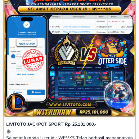
LIVITOTO JACKPOT SPORT Rp 25,101,000,-
Selamat kepada User id : WI***K5 Telah berhasil mendapatkan