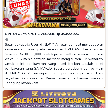
LIVITOTO JACKPOT LIVEGAME Rp 30,000,000,-
Selamat kepada User id : JEP****A Telah berhasil mendapatkan
kemenangan besar pada permainan LIVEGAME kemenangan
Sebesar Rp 30,000,000,- Untuk proses withdraw membutuhkan
waktu 3-5 menit setelah member mengisi formulir withdraw
Untuk bukti pembayaran yang kami berikan adalah bukti
pembayaran yang SAH/VALID Segera bergabung dan bermain
di LIVITOTO Kemenangan berapapun pastinya akan kami
bayarkan. Kepuasan dan Kenyamanan anda bermain menjadi
Tanggung Jawab kam