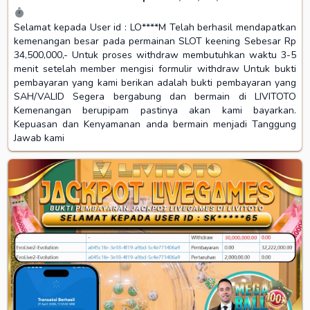
Selamat kepada User id : LO****M Telah berhasil mendapatkan
kemenangan besar pada permainan SLOT keening Sebesar Rp
34,500,000,- Untuk proses withdraw membutuhkan waktu 3-5
menit setelah member mengisi formulir withdraw Untuk bukti
pembayaran yang kami berikan adalah bukti pembayaran yang
SAH/VALID Segera bergabung dan bermain di LIVITOTO
Kemenangan berupipam pastinya akan kami bayarkan.
Kepuasan dan Kenyamanan anda bermain menjadi Tanggung
Jawab kami