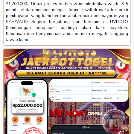
21,700,000,- Untuk proses withdraw membutuhkan waktu 3-5
menit setelah member mengisi formulir withdraw Untuk bukti
pembayaran yang kami berikan adalah bukti pembayaran yang
SAH/VALID Segera bergabung dan bermain di LIVITOTO
Kemenangan berupipam pastinya akan kami bayarkan.
Kepuasan dan Kenyamanan anda bermain menjadi Tanggung
Jawab kami