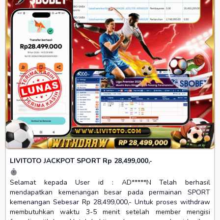
LIVITOTO JACKPOT SPORT Rp 28,499,000,-
Selamat kepada User id : AD*****N Telah berhasil
mendapatkan kemenangan besar pada permainan SPORT
kemenangan Sebesar Rp 28,499,000,- Untuk proses withdraw
membutuhkan waktu 3-5 menit setelah member mengisi