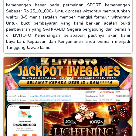
kemenangan besar pada permainan SPORT kemenangan
Sebesar Rp 25,101,000,- Untuk proses withdraw membutuhkan
waktu 3-5 menit setelah member mengisi formulir withdraw
Untuk bukti pembayaran yang kami berikan adalah bukti
pembayaran yang SAH/VALID Segera bergabung dan bermain
di LIVITOTO Kemenangan berapapun pastinya akan kami
bayarkan. Kepuasan dan Kenyamanan anda bermain menjadi
Tanggung Jawab kami.