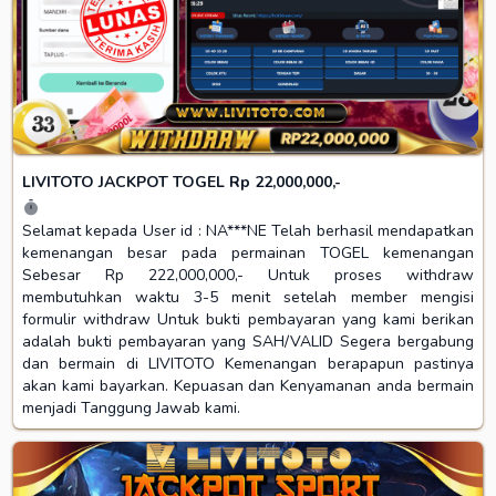
LIVITOTO JACKPOT TOGEL Rp 22,000,000,-
Selamat kepada User id : NA***NE Telah berhasil mendapatkan
kemenangan besar pada permainan TOGEL kemenangan
Sebesar Rp 222,000,000,- Untuk proses withdraw
membutuhkan waktu 3-5 menit setelah member mengisi
formulir withdraw Untuk bukti pembayaran yang kami berikan
adalah bukti pembayaran yang SAH/VALID Segera bergabung
dan bermain di LIVITOTO Kemenangan berapapun pastinya
akan kami bayarkan. Kepuasan dan Kenyamanan anda bermain
menjadi Tanggung Jawab kami.