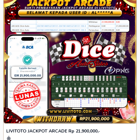
LIVITOTO JACKPOT ARCADE Rp 21,900,000,-