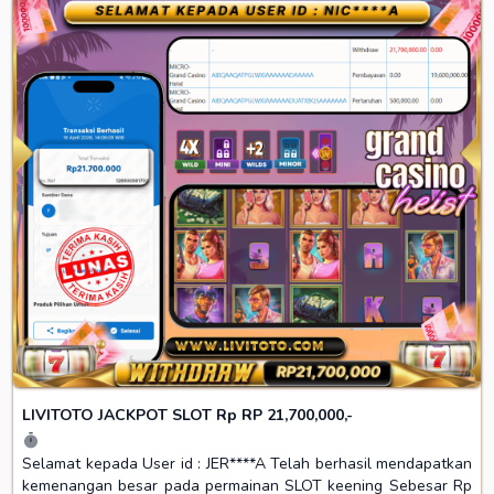
LIVITOTO JACKPOT SLOT Rp RP 21,700,000,-
Selamat kepada User id : JER****A Telah berhasil mendapatkan
kemenangan besar pada permainan SLOT keening Sebesar Rp